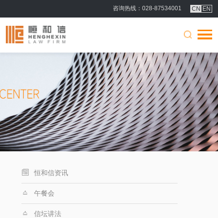
咨询热线
：028-87534001
CN
EN
恒和信资讯
午餐会
信坛讲法