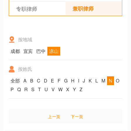
专职律师
兼职律师
按地域
成都
宜宾
巴中
凉山
按姓氏
全部
A
B
C
D
E
F
G
H
I
J
K
L
M
N
O
P
Q
R
S
T
U
V
W
X
Y
Z
上一页
下一页