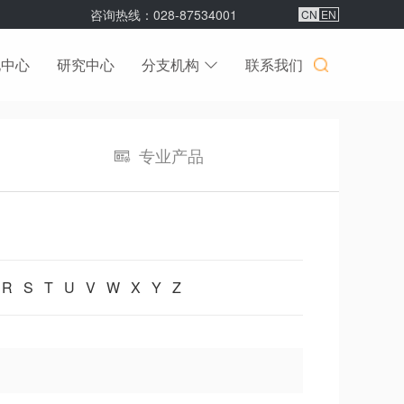
咨询热线
：028-87534001
CN
EN
化中心
研究中心
分支机构
联系我们
专业产品
R
S
T
U
V
W
X
Y
Z