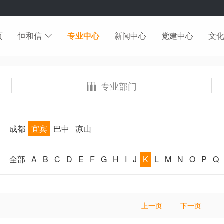
页
恒和信
专业中心
新闻中心
党建中心
文
专业部门
成都
宜宾
巴中
凉山
全部
A
B
C
D
E
F
G
H
I
J
K
L
M
N
O
P
Q
上一页
下一页