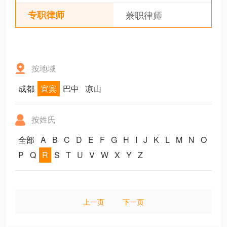
专职律师
兼职律师
按地域
成都
宜宾
巴中
凉山
按姓氏
全部
A
B
C
D
E
F
G
H
I
J
K
L
M
N
O
P
Q
R
S
T
U
V
W
X
Y
Z
上一页
下一页